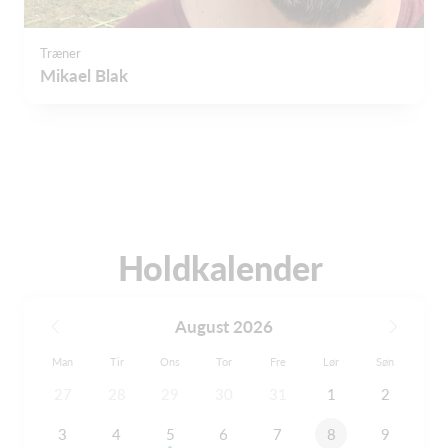
Træner
Mikael Blak
Holdkalender
August 2026
Man
Tir
Ons
Tor
Fre
Lør
Søn
27
28
29
30
31
1
2
3
4
5
6
7
8
9