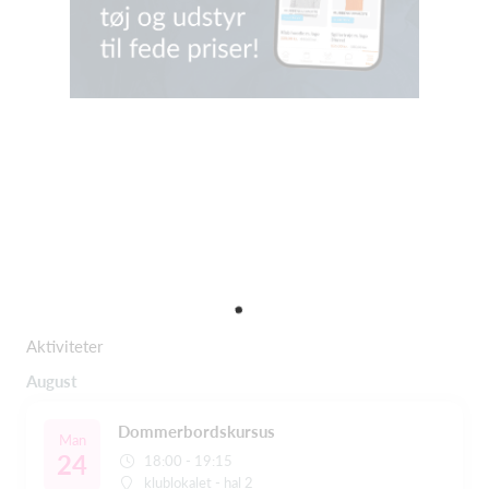
Aktiviteter
August
Dommerbordskursus
Man
24
18:00 - 19:15
klublokalet - hal 2